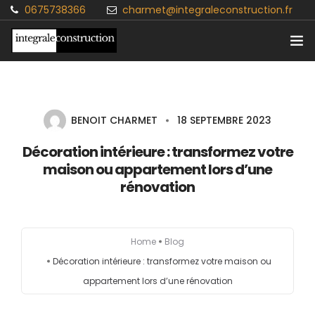
0675738366
charmet@integraleconstruction.fr
Accueil
Particuliers
BENOIT CHARMET
18 SEPTEMBRE 2023
Décoration intérieure : transformez votre
Professionnels
maison ou appartement lors d’une
rénovation
Contact
Blog
Home
Blog
Décoration intérieure : transformez votre maison ou
appartement lors d’une rénovation