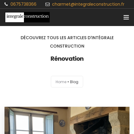
0675738366
charmet@integraleconstruction.fr
Accueil
DÉCOUVREZ TOUS LES ARTICLES D'INTÉGRALE
CONSTRUCTION
Particuliers
Rénovation
Professionnels
Contact
Home
Blog
Blog