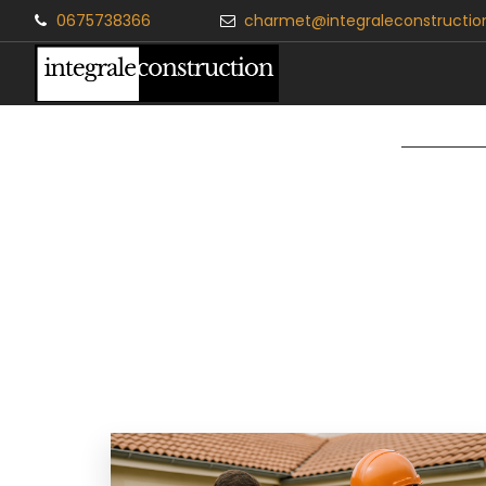
0675738366
charmet@integraleconstruction